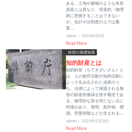
ある。土地や建物のような有形
資産とは異なり、視覚的・物理
的に把握することはできない
が、会計や法制度の上では重
要...
admin
2026年1月1日
Read More
財団の基礎知識
知的財産とは
知的財産（ちてきざいさん）と
は、人の創作活動や知的活動に
よって生み出された成果のう
ち、法律によって保護される無
形の財産的価値を指す概念であ
る。物理的な形を持たない点に
特徴があり、発明、創作物、標
識、営業情報などが含まれる...
admin
2025年12月31日
Read More