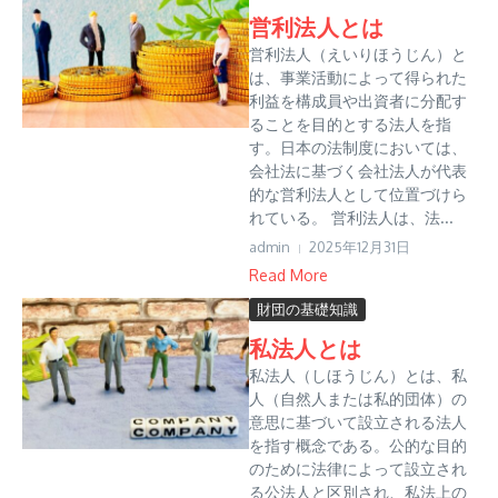
営利法人とは
営利法人（えいりほうじん）と
は、事業活動によって得られた
利益を構成員や出資者に分配す
ることを目的とする法人を指
す。日本の法制度においては、
会社法に基づく会社法人が代表
的な営利法人として位置づけら
れている。 営利法人は、法...
admin
2025年12月31日
Read More
財団の基礎知識
私法人とは
私法人（しほうじん）とは、私
人（自然人または私的団体）の
意思に基づいて設立される法人
を指す概念である。公的な目的
のために法律によって設立され
る公法人と区別され、私法上の