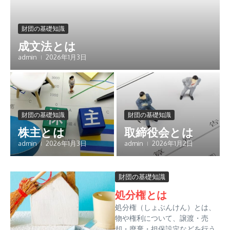
財団の基礎知識
成文法とは
admin
2026年1月3日
財団の基礎知識
財団の基礎知識
株主とは
取締役会とは
admin
2026年1月3日
admin
2026年1月2日
財団の基礎知識
処分権とは
処分権（しょぶんけん）とは、
物や権利について、譲渡・売
却・廃棄・担保設定などを行う