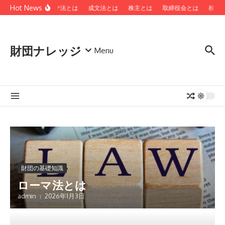
コンテンツへスキップ
Hot News
ローマ法とは
成文法とは
株主とは
取締役会とは
株主総
財団ナレッジ
Menu
財団の基礎知識
ローマ法とは
admin
2026年1月3日