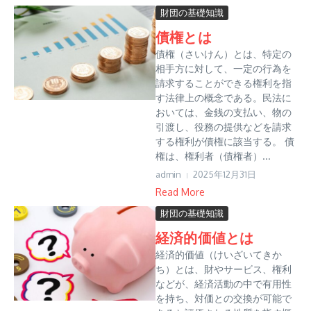
財団の基礎知識
債権とは
債権（さいけん）とは、特定の
相手方に対して、一定の行為を
請求することができる権利を指
す法律上の概念である。民法に
おいては、金銭の支払い、物の
引渡し、役務の提供などを請求
する権利が債権に該当する。 債
権は、権利者（債権者）...
admin
2025年12月31日
Read More
財団の基礎知識
経済的価値とは
経済的価値（けいざいてきか
ち）とは、財やサービス、権利
などが、経済活動の中で有用性
を持ち、対価との交換が可能で