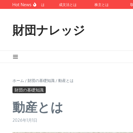
コンテンツへスキップ
Hot News
ローマ法とは
成文法とは
株主とは
取
財団ナレッジ
ホーム
/
財団の基礎知識
/
動産とは
財団の基礎知識
動産とは
2026年1月1日