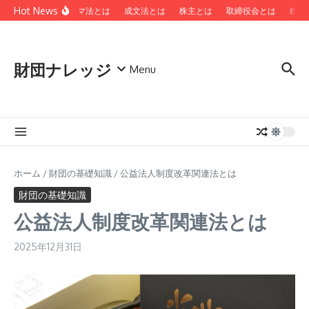
コンテンツへスキップ
Hot News
ローマ法とは
成文法とは
株主とは
取締役会とは
株主
財団ナレッジ
Menu
ホーム
/
財団の基礎知識
/
公益法人制度改革関連法とは
財団の基礎知識
公益法人制度改革関連法とは
2025年12月31日