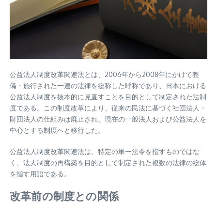
公益法人制度改革関連法とは、2006年から2008年にかけて整
備・施行された一連の法律を総称した呼称であり、日本における
公益法人制度を抜本的に見直すことを目的として制定された法制
度である。この制度改革により、従来の民法に基づく社団法人・
財団法人の仕組みは廃止され、現在の一般法人および公益法人を
中心とする制度へと移行した。
公益法人制度改革関連法は、特定の単一法令を指すものではな
く、法人制度の再構築を目的として制定された複数の法律の総体
を指す用語である。
改革前の制度との関係