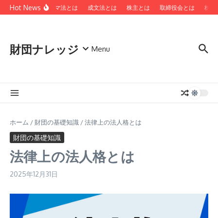
コンテンツへスキップ
Hot News
ローマ法とは
成文法とは
株主とは
取締役会とは
株主
財団ナレッジ
Menu
ホーム
/
財団の基礎知識
/
法律上の法人格とは
財団の基礎知識
法律上の法人格とは
2025年12月31日