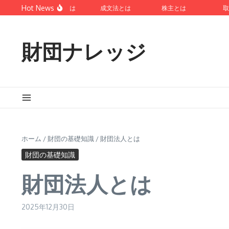
コンテンツへスキップ
Hot News
ローマ法とは
成文法とは
株主とは
取締役
財団ナレッジ
ホーム
/
財団の基礎知識
/
財団法人とは
財団の基礎知識
財団法人とは
2025年12月30日