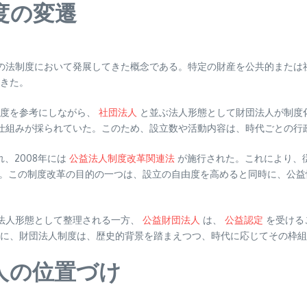
度の変遷
の法制度において発展してきた概念である。特定の財産を公共的または
きた。
制度を参考にしながら、
社団法人
と並ぶ法人形態として財団法人が制度
仕組みが採られていた。このため、設立数や活動内容は、時代ごとの行
、2008年には
公益法人制度改革関連法
が施行された。これにより、
。この制度改革の目的の一つは、設立の自由度を高めると同時に、公益
法人形態として整理される一方、
公益財団法人
は、
公益認定
を受ける
に、財団法人制度は、歴史的背景を踏まえつつ、時代に応じてその枠組
人の位置づけ