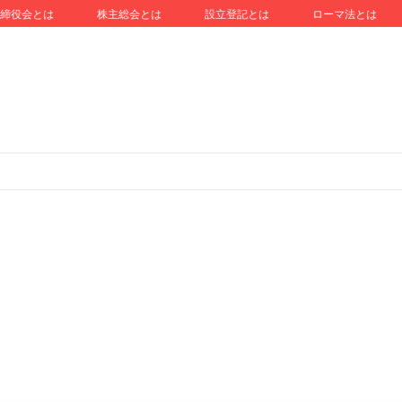
会とは
株主総会とは
設立登記とは
ローマ法とは