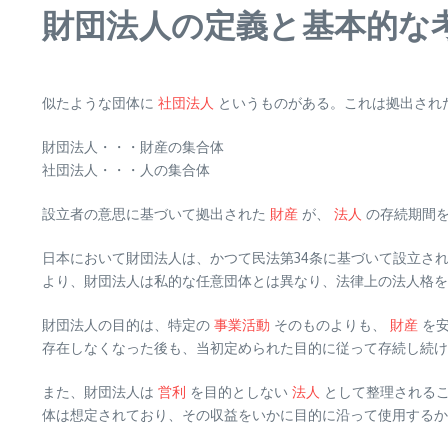
財団法人の定義と基本的な
似たような団体に
社団法人
というものがある。これは拠出され
財団法人・・・財産の集合体
社団法人・・・人の集合体
設立者の意思に基づいて拠出された
財産
が、
法人
の存続期間を
日本において財団法人は、かつて民法第34条に基づいて設立さ
より、財団法人は私的な任意団体とは異なり、法律上の法人格を
財団法人の目的は、特定の
事業活動
そのものよりも、
財産
を安
存在しなくなった後も、当初定められた目的に従って存続し続
また、財団法人は
営利
を目的としない
法人
として整理されるこ
体は想定されており、その収益をいかに目的に沿って使用するか