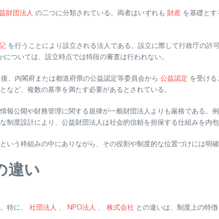
益財団法人
の二つに分類されている。両者はいずれも
財産
を基礎とす
記
を行うことにより設立される法人である。設立に際して行政庁の許
かについては、設立時点では特段の審査は行われない。
た後、内閣府または都道府県の公益認定等委員会から
公益認定
を受ける
となど、複数の基準を満たす必要があるとされている。
情報公開や財務管理に関する規律が一般財団法人よりも厳格である。例
な制度設計により、公益財団法人は社会的信頼を担保する仕組みを内包
という枠組みの中にありながら、その役割や制度的な位置づけには明確
の違い
る。特に、
社団法人
、
NPO法人
、
株式会社
との違いは、制度上の特徴