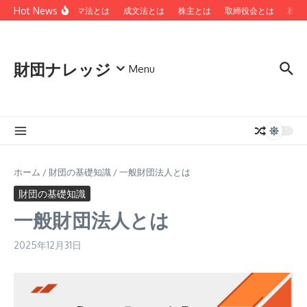
コンテンツへスキップ
Hot News
ローマ法とは
成文法とは
株主とは
取締役会とは
株主
財団ナレッジ
Menu
ホーム
/
財団の基礎知識
/
一般財団法人とは
財団の基礎知識
一般財団法人とは
2025年12月31日