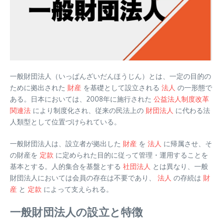
一般財団法人（いっぱんざいだんほうじん）とは、一定の目的の
ために拠出された
財産
を基礎として設立される
法人
の一形態で
ある。日本においては、2008年に施行された
公益法人制度改革
関連法
により制度化され、従来の民法上の
財団法人
に代わる法
人類型として位置づけられている。
一般財団法人は、設立者が拠出した
財産
を
法人
に帰属させ、そ
の財産を
定款
に定められた目的に従って管理・運用することを
基本とする。人的集合を基盤とする
社団法人
とは異なり、一般
財団法人においては会員の存在は不要であり、
法人
の存続は
財
産
と
定款
によって支えられる。
一般財団法人の設立と特徴