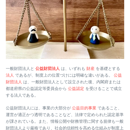
一般財団法人と
公益財団法人
は、いずれも
財産
を基礎とする
法人
であるが、制度上の位置づけには明確な違いがある。
公益
財団法人
は、一般財団法人として設立された後、内閣府または
都道府県の公益認定等委員会から
公益認定
を受けることで成立
する法人である。
公益財団法人には、事業の大部分が
公益目的事業
であること、
運営が適正かつ透明であることなど、法律で定められた認定基準
が課されている。また、情報公開や財務管理に関する規律も一般
財団法人より厳格であり、社会的信頼性を高める仕組みが制度上